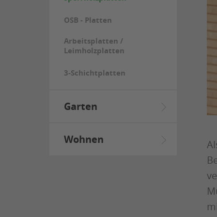
OSB - Platten
Arbeitsplatten /
Leimholzplatten
3-Schichtplatten
Garten
Wohnen
Al
Be
ve
Mu
mi