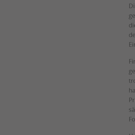
Di
ge
di
de
Ei
Fi
ge
tr
ha
Pr
sä
Fo