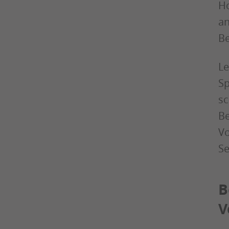
Ho
an
Be
Le
Sp
sc
Be
Vo
Se
B
V