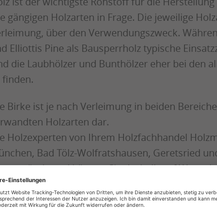
lz ist der wichtigste Rohstoff für die Herstellu
le gängigen Holzarten in Frage. Die jeweilige Hol
rleimung, über den Verwendungszweck. Während 
d Elliottis Pine als Bausperrholz typische Eins
nd die Laubhölzer und Bunthölzer eher bei den
 finden.
e Birke ist je nach Verleimung in beiden Bereiche
rwandten Holzarten dar.
e Holzexperten von Ihrem Holzfachhandel Holzma
nchen, Bad Tölz-Wolfratshausen, Geretsried un
ntergründe und können Sie deshalb auf Wunsch 
i uns erhalten Sie Sperrholz aus Birke und Ficht
errholz aus Seekiefer: vielfach lagermäßig und 