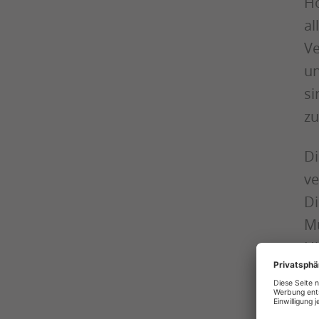
Ho
al
Ve
un
si
zu
Di
ve
Di
Mü
Hi
Be
Sp