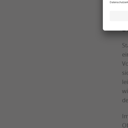
An
S
St
ei
Vo
si
le
wi
de
Im
Ob