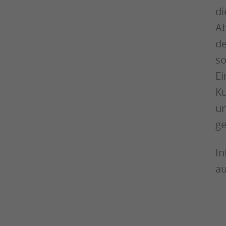
di
Ab
de
so
Ei
Ku
un
ge
In
au