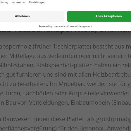
frage!
tab-/Stäbchensperrholz, ehemals
absperrholz (früher Tischlerplatte) besteht aus
ner Mittellage aus verleimten oder nicht verlei
llholzstäben. Stabsperrholzplatten haben ein rela
ch gut furnieren und sind mit allen Holzbearbe
icht zu bearbeiten. Im Möbelbau werden sie für g
e Türen, Fachböden oder Korpusteile verwendet.
n Bau von Verkleidungen, Einbaumöbeln (Einbau
 Bauwesen finden diese Platten als großformati
erflächenvergütung) für den Betonbau Anwendu