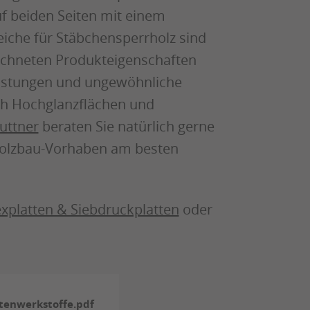
uf beiden Seiten mit einem
che für Stäbchensperrholz sind
ichneten Produkteigenschaften
lastungen und ungewöhnliche
uch Hochglanzflächen und
uttner
beraten Sie natürlich gerne
 Holzbau-Vorhaben am besten
explatten & Siebdruckplatten
oder
!
ttenwerkstoffe.pdf