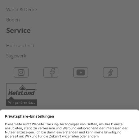
Wand & Decke
Böden
Service
Holzzuschnitt
Sägewerk