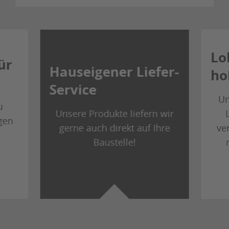
Lo
ür
Hauseigener Liefer-
ho
Service
Un
u
Unsere Produkte liefern wir
gen
gerne auch direkt auf Ihre
ve
Baustelle!