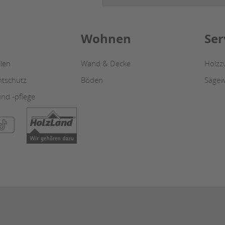
Wohnen
Ser
len
Wand & Decke
Holzz
htschutz
Böden
Sägew
nd -pflege