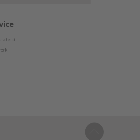
vice
uschnitt
erk