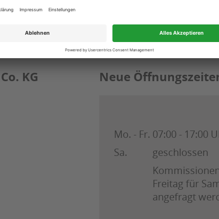
Co. KG
Neue Öffnungszeite
Mo. - Fr.
07:00 - 17:00 U
Sa.
geschlossen
Kommissione
Freitag für S
angefragt wer