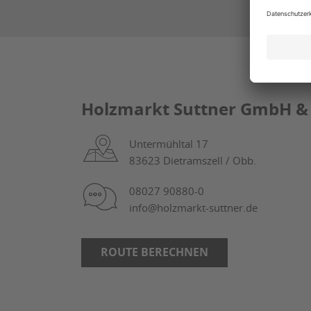
Holzmarkt Suttner GmbH & 
Untermühltal 17
83623 Dietramszell / Obb.
08027 90880-0
info@holzmarkt-suttner.de
ROUTE BERECHNEN